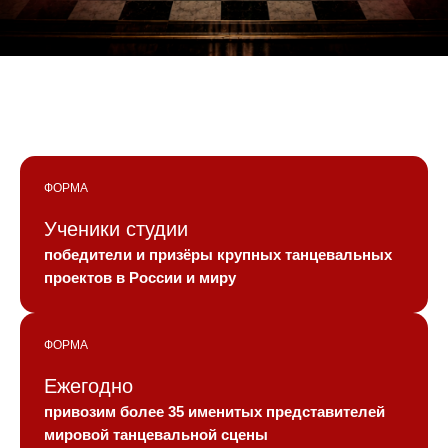
ФОРМА
Ученики студии
победители и призёры крупных танцевальных
проектов в России и миру
ФОРМА
Ежегодно
привозим более 35 именитых представителей
мировой танцевальной сцены